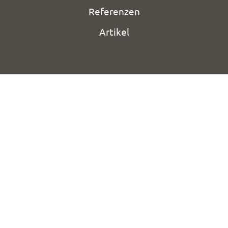
Referenzen
Artikel
Deine E-Mail:
Ich möchte den Newsletter
erhalten und akzeptiere die
Datenschutzerklärung.
Du kannst den Newsletter jederzeit über den Link in
unserem Newsletter abbestellen.